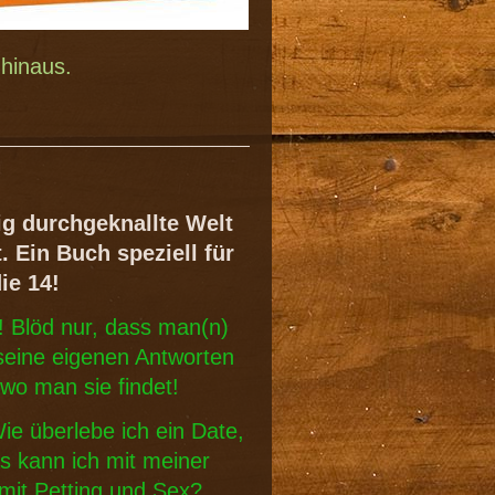
hinaus.
ig durchgeknallte Welt
. Ein Buch speziell für
ie 14!
n! Blöd nur, dass man(n)
 seine eigenen Antworten
 wo man sie findet!
Wie überlebe ich ein Date,
 kann ich mit meiner
 mit Petting und Sex?