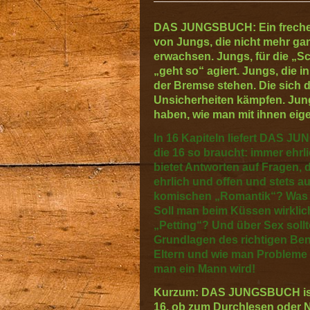
DAS JUNGSBUCH: Ein frecher B
von Jungs, die nicht mehr ga
erwachsen. Jungs, für die „Sch
„geht so“ agiert. Jungs, die 
der Bremse stehen. Die sich d
Unsicherheiten kämpfen. Jun
haben, wie man mit ihnen eig
In 16 Kapiteln liefert DAS JU
die 16 so braucht: immer eh
bietet Antworten auf Fragen, 
ehrlich und offen und stets au
komischen „Romantik“? Was i
Soll man beim Küssen wirklic
„Petting“? Und über Sex soll
Grundlagen des richtigen Be
Eltern und wie man Probleme 
man ein Mann wird!
Kurzum: DAS JUNGSBUCH ist e
16, ob zum Durchlesen oder 