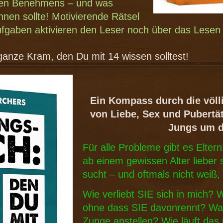
ten Benehmens – und was
nen sollte! Motivierende Rätsel
fgaben aktivieren den Leser noch über das Lesen 
ze Kram, den Du mit 14 wissen solltest!
Ein Kompass durch die völl
von Liebe, Sex und Pubertät
Jungs um d
Für alle Probleme gibt es Elter
ab einem gewissen Alter lieber
sucht – und oftmals nicht weiß,
Wie verliebt SIE sich in mich? 
ohne dass SIE davonrennt? Was
Zunge anstellen? Wie läuft das