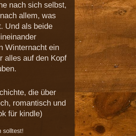
e nach sich selbst,
 nach allem, was
. Und als beide
 ineinander
ten Winternacht ein
r alles auf den Kopf
auben.
hichte, die über
ich, romantisch und
ok für kindle)
solltest!