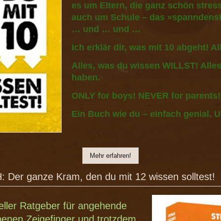
es um Eltern, die ganz schön stres
auch um Schule – das »spanndenst
… und … und …
Ich erklär dir, was mit 10 abgeht! 
Alles, was du wissen WILLST! Alles
haben.
ONLY for boys! NEVER for parents!
Ein Buch wie du – einfach genial. U
Mehr erfahren!
er ganze Kram, den du mit 12 wissen solltest!
neller Ratgeber für angehende
benen Zeigefinger und trotzdem