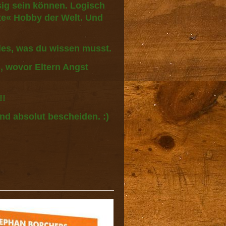
sig sein können. Logisch
e« Hobby der Welt. Und
Alles, was du wissen musst.
, wovor Eltern Angst
!!
nd absolut bescheiden. :)