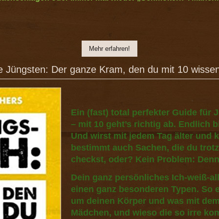
Mehr erfahren!
Jüngsten: Der ganze Kram, den du mit 10 wissen 
Ein (fast) total perfekter Guide für 
– mit 10 geht’s richtig ab. Endlich b
Und wirst mit jedem Tag älter und k
bestimmt auch Sachen, die du trot
checkst, oder? Kein Problem: Denn 
Dein ganz persönliches Ich-weiß-al
einen ganz besonderen Typen. So ei
um deinen Körper und was mit dem 
Mädchen, und wieso die so irre ko