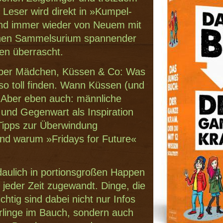
 Leser wird direkt in »Kumpel-
nd immer wieder von Neuem mit
hen Sammelsurium spannender
nen überrascht.
h über Mädchen, Küssen & Co: Was
o toll finden. Wann Küssen (und
. Aber eben auch: männliche
 und Gegenwart als Inspiration
ipps zur Überwindung
und warum »Fridays for Future«
erdaulich in portionsgroßen Happen
jeder Zeit zugewandt. Dinge, die
htig sind dabei nicht nur Infos
rlinge im Bauch, sondern auch