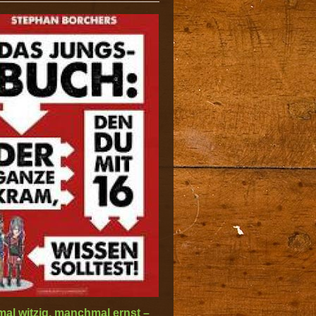
l witzig, manchmal ernst –