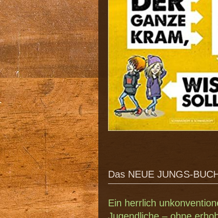
Das NEUE JUNGS-BUCH: D
Ein herrlich unkonventio
Jugendliche – ohne erho