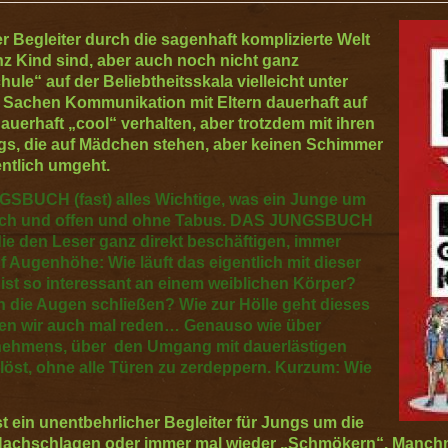
egleiter durch die sagenhaft komplizierte Welt
nz Kind sind, aber auch noch nicht ganz
ule“ auf der Beliebtheitsskala vielleicht unter
in Sachen Kommunikation mit Eltern dauerhaft auf
auerhaft „cool“ verhalten, aber trotzdem mit ihren
gs, die auf Mädchen stehen, aber keinen Schimmer
entlich umgeht.
NGSBUCH (fast) alles Wichtige, was ein Junge um
rlich und offen und ohne Tabus. DAS JUNGSBUCH
die den Leser ganz direkt beschäftigen, immer
f Augenhöhe: Wie läuft das eigentlich mit dieser
st so interessant an einem weiblichen Körper?
h die Augen schließen? Wie zur Hölle geht dieses
ten wir auch mal reden… Genauso wie über
nehmens, über den Umgang mit dauerlästigen
löst, ohne alle Türen zu zerdeppern. Kurzum: Wie
in unentbehrlicher Begleiter für Jungs um die
Nachschlagen oder immer mal wieder „Schmökern“. Manchma